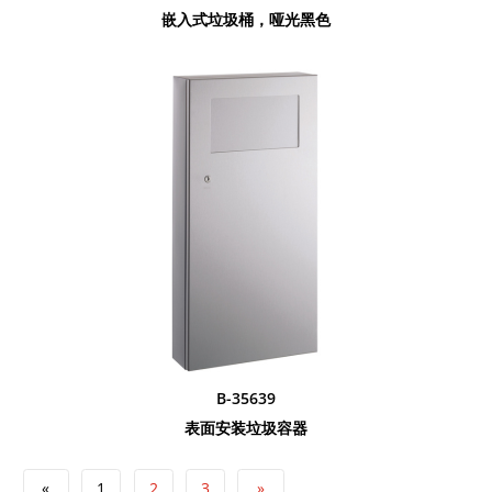
嵌入式垃圾桶，哑光黑色
B-35639
表面安装垃圾容器
«
1
2
3
»